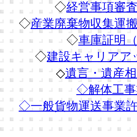
◇
経営事項審
◇
産業廃棄物収集運
◇
車庫証明
◇
建設キャリアア
◇
遺言・遺産相
◇解体工事
◇
一般貨物運送事業