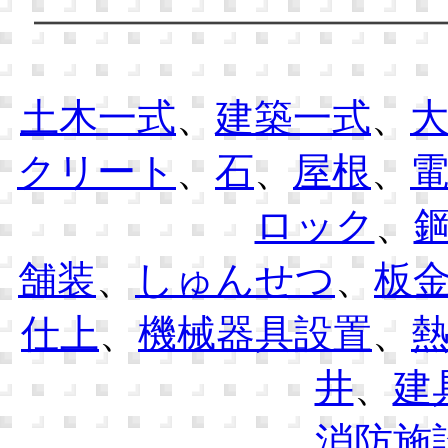
土木一式
、
建築一式
、
クリート
、
石
、
屋根
、
ロック
、
舗装
、
しゅんせつ
、
板
仕上
、
機械器具設置
、
井
、
建
消防施