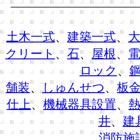
土木一式
、
建築一式
、
クリート
、
石
、
屋根
、
ロック
、
舗装
、
しゅんせつ
、
板
仕上
、
機械器具設置
、
井
、
建
消防施