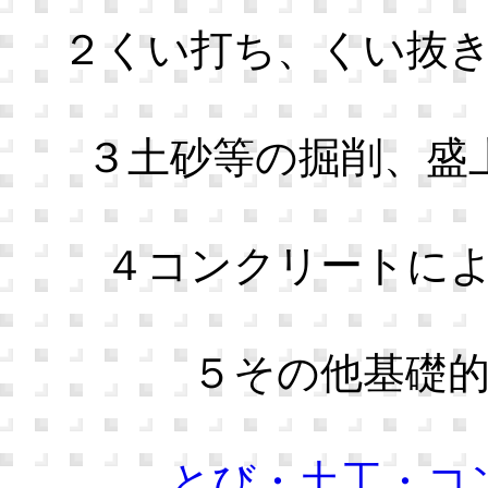
２くい打ち、くい抜
３土砂等の掘削、盛
４コンクリートに
５その他基礎
とび・土工・コ