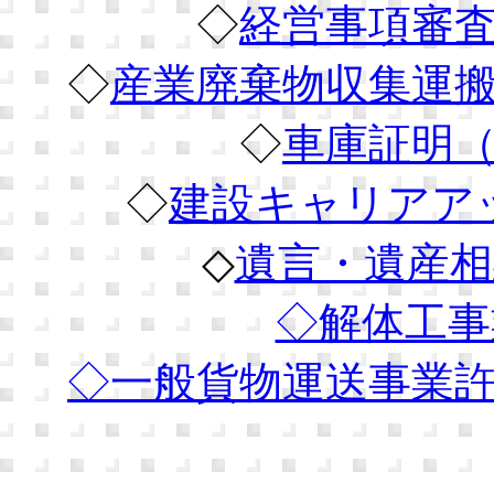
◇
経営事項審
◇
産業廃棄物収集運
◇
車庫証明
◇
建設キャリアア
◇
遺言・遺産相
◇解体工事
◇
一般貨物運送事業