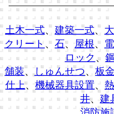
土木一式
、
建築一式
、
クリート
、
石
、
屋根
、
ロック
、
舗装
、
しゅんせつ
、
板
仕上
、
機械器具設置
、
井
、
建
消防施