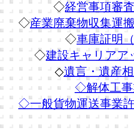
◇
経営事項審
◇
産業廃棄物収集運
◇
車庫証明
◇
建設キャリアア
◇
遺言・遺産相
◇解体工事
◇
一般貨物運送事業