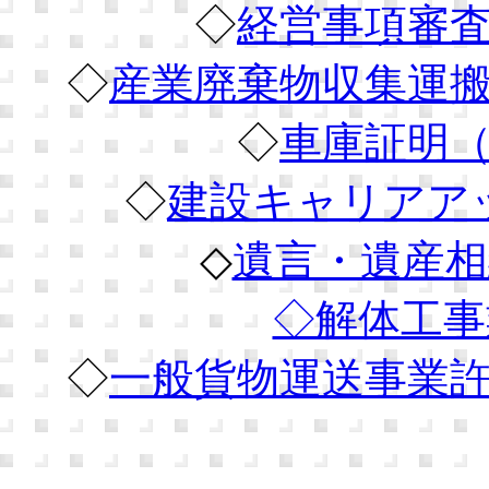
◇
経営事項審
◇
産業廃棄物収集運
◇
車庫証明
◇
建設キャリアア
◇
遺言・遺産相
◇解体工事
◇
一般貨物運送事業