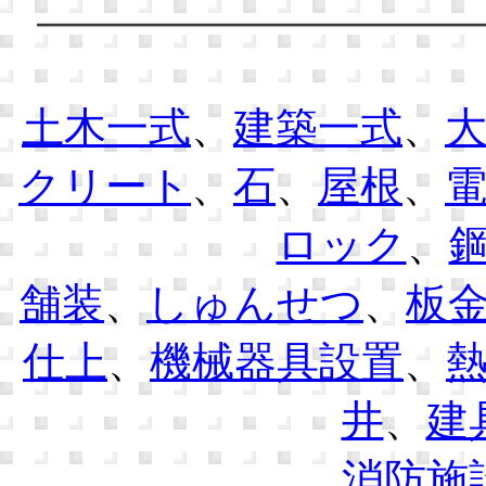
土木一式
、
建築一式
、
クリート
、
石
、
屋根
、
ロック
、
舗装
、
しゅんせつ
、
板
仕上
、
機械器具設置
、
井
、
建
消防施