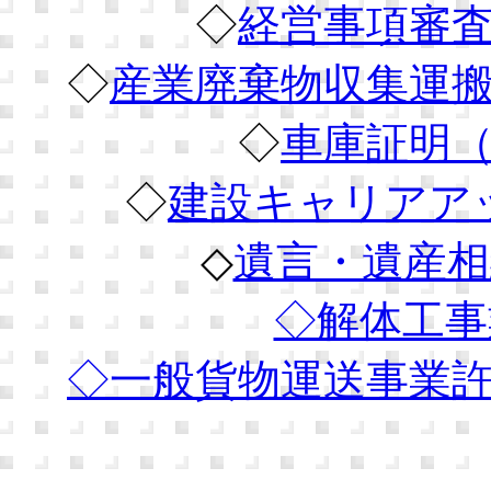
◇
経営事項審
◇
産業廃棄物収集運
◇
車庫証明
◇
建設キャリアア
◇
遺言・遺産相
◇解体工事
◇
一般貨物運送事業