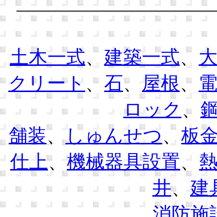
土木一式
、
建築一式
、
クリート
、
石
、
屋根
、
ロック
、
舗装
、
しゅんせつ
、
板
仕上
、
機械器具設置
、
井
、
建
消防施