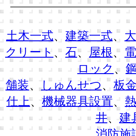
土木一式
、
建築一式
、
クリート
、
石
、
屋根
、
ロック
、
舗装
、
しゅんせつ
、
板
仕上
、
機械器具設置
、
井
、
建
消防施