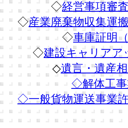
◇
経営事項審
◇
産業廃棄物収集運
◇
車庫証明
◇
建設キャリアア
◇
遺言・遺産相
◇解体工事
◇
一般貨物運送事業