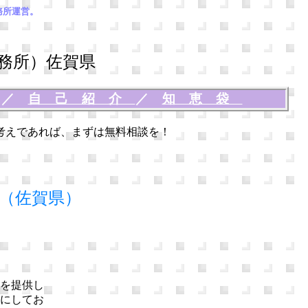
務所運営。
務所）佐賀県
談
／
自己紹介
／
知恵袋
考えであれば、まずは無料相談を！
（佐賀県）
を提供し
にしてお