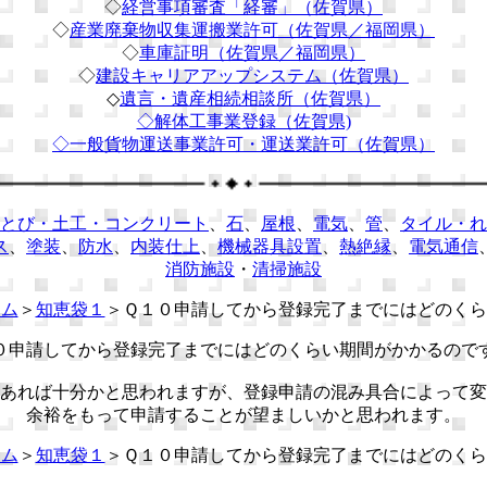
◇
経営事項審査「経審」（佐賀県）
◇
産業廃棄物収集運搬業許可（佐賀県／福岡県）
◇
車庫証明（佐賀県／福岡県）
◇
建設キャリアアップシステム（佐賀県）
◇
遺言・遺産相続相談所（佐賀県）
◇解体工事業登録（佐賀県)
◇
一般貨物運送事業許可・運送業許可（佐賀県）
とび・土工・コンクリート
、
石
、
屋根
、
電気
、
管
、
タイル・れ
ス
、
塗装
、
防水
、
内装仕上
、
機械器具設置
、
熱絶縁
、
電気通信
消防施設
・
清掃施設
テム
＞
知恵袋１
＞Ｑ１０申請してから登録完了までにはどのくら
０申請してから登録完了までにはどのくらい期間がかかるので
あれば十分かと思われますが、登録申請の混み具合によって変
余裕をもって申請することが望ましいかと思われます。
テム
＞
知恵袋１
＞Ｑ１０申請してから登録完了までにはどのくら