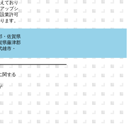
えており
アップシ
設業許可
ります。
郡・佐賀県
賀県藤津郡
武雄市・
に関する
が