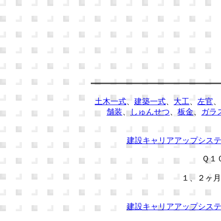
土木一式
、
建築一式
、
大工
、
左官
、
舗装
、
しゅんせつ
、
板金
、
ガラ
建設キャリアアップシス
Ｑ１
１、２ヶ月
建設キャリアアップシス