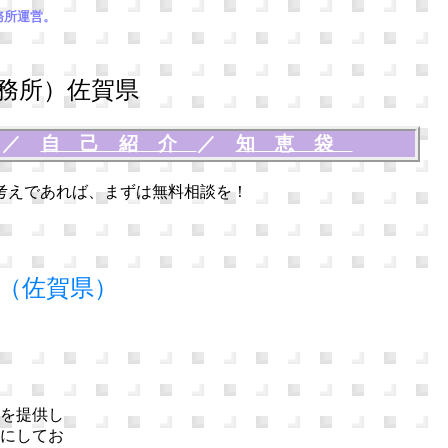
務所運営。
務所）佐賀県
談
／
自己紹介
／
知恵袋
考えであれば、まずは無料相談を！
（佐賀県）
を提供し
にしてお