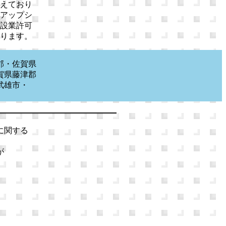
えており
アップシ
設業許可
ります。
郡・佐賀県
賀県藤津郡
武雄市・
に関する
が