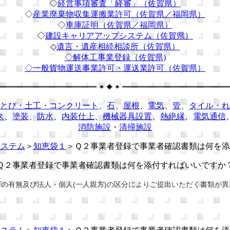
◇
経営事項審査「経審」（佐賀県）
◇
産業廃棄物収集運搬業許可（佐賀県／福岡県）
◇
車庫証明（佐賀県／福岡県）
◇
建設キャリアアップシステム（佐賀県）
◇
遺言・遺産相続相談所（佐賀県）
◇解体工事業登録（佐賀県)
◇
一般貨物運送事業許可・運送業許可（佐賀県）
とび・土工・コンクリート
、
石
、
屋根
、
電気
、
管
、
タイル・れ
ス
、
塗装
、
防水
、
内装仕上
、
機械器具設置
、
熱絶縁
、
電気通信
消防施設
・
清掃施設
システム
＞
知恵袋１
＞Ｑ２事業者登録で事業者確認書類は何を添
Ｑ２事業者登録で事業者確認書類は何を添付すればいいですか
の有無及び法人・個人(一人親方)の区分によりご提出いただく書類が