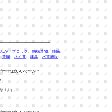
んが・ブロック
、
鋼構造物
、
鉄筋
、
、
造園
、
さく井
、
建具
、
水道施設
付すればいいですか？
？
異なります。