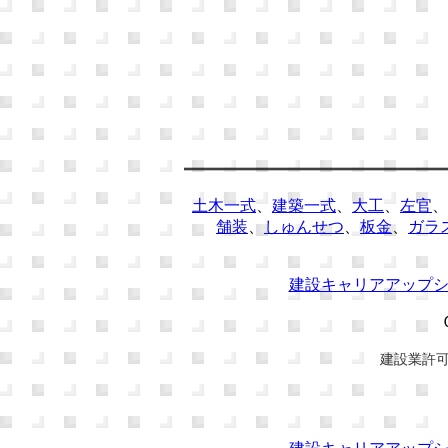
土木一式
、
建築一式
、
大工
、
左官
、
舗装
、
しゅんせつ
、
板金
、
ガラ
建設キャリアアップ
建設業許可