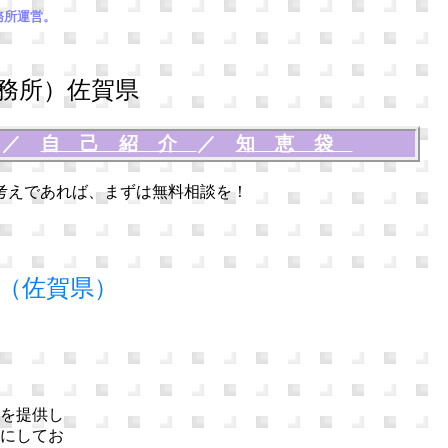
務所運営。
務所）佐賀県
談
／
自己紹介
／
知恵袋
考えであれば、まずは無料相談を！
（佐賀県）
を提供し
にしてお