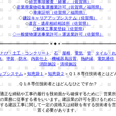
◇
経営事項審査「経審」（佐賀県）
◇
産業廃棄物収集運搬業許可（佐賀県／福岡県）
◇
車庫証明（佐賀県／福岡県）
◇
建設キャリアアップシステム（佐賀県）
◇
遺言・遺産相続相談所（佐賀県）
◇解体工事業登録（佐賀県)
◇
一般貨物運送事業許可・運送業許可（佐賀県）
とび・土工・コンクリート
、
石
、
屋根
、
電気
、
管
、
タイル・れ
ス
、
塗装
、
防水
、
内装仕上
、
機械器具設置
、
熱絶縁
、
電気通信
消防施設
・
清掃施設
ップシステム
＞
知恵袋１
＞
知恵袋２
＞Ｑ１８専任技術者とはど
Ｑ１８専任技術者とはどんなひとですか？
適正な締結や工事の履行を技術面から確保するために、営業所
の業務に従事する者をいいます。建設業の許可を受けるために
する建設工事に関して一定の資格又は経験を有する技術者を営
置く必要があります。