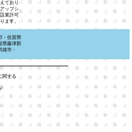
えており
アップシ
設業許可
ります。
郡・佐賀県
賀県藤津郡
武雄市・
に関する
が