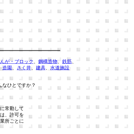
んが・ブロック
、
鋼構造物
、
鉄筋
、
、
造園
、
さく井
、
建具
、
水道施設
んなひとですか？
に常勤して
は、許可を
業所ごとに