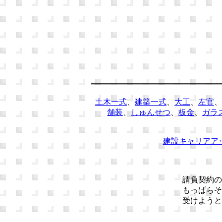
土木一式
、
建築一式
、
大工
、
左官
、
舗装
、
しゅんせつ
、
板金
、
ガラ
建設キャリアア
請負契約の
もっぱらそ
受けようと