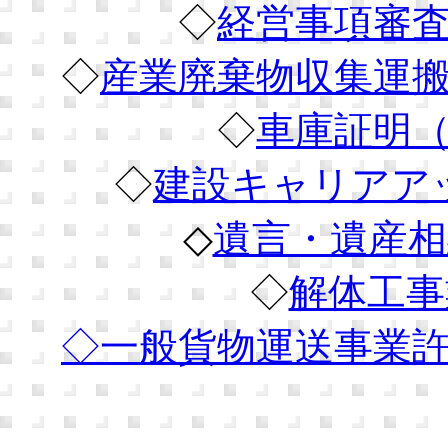
◇
経営事項審
◇
産業廃棄物収集運
◇
車庫証明
◇
建設キャリアア
◇
遺言・遺産相
◇
解体工事
◇
一般貨物運送事業