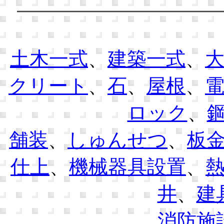
土木一式
、
建築一式
、
クリート
、
石
、
屋根
、
ロック
、
舗装
、
しゅんせつ
、
板
仕上
、
機械器具設置
、
井
、
建
消防施