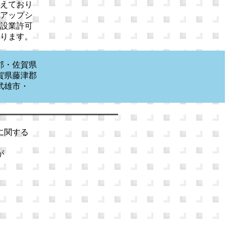
えており
アップシ
設業許可
ります。
郡・佐賀県
賀県藤津郡
武雄市・
に関する
が