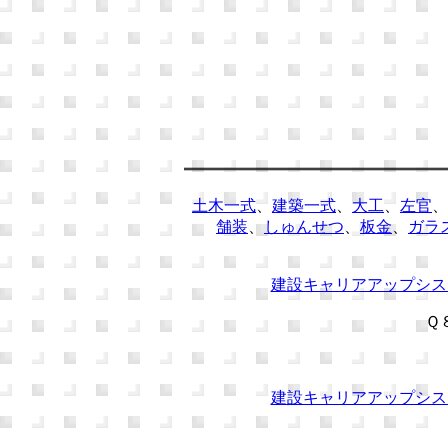
土木一式
、
建築一式
、
大工
、
左官
、
舗装
、
しゅんせつ
、
板金
、
ガラ
建設キャリアアップシス
Ｑ
建設キャリアアップシス