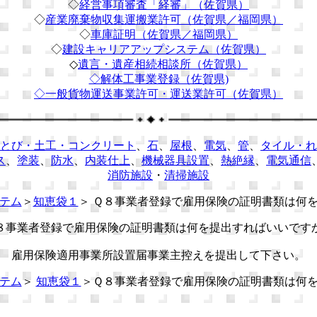
◇
経営事項審査「経審」（佐賀県）
◇
産業廃棄物収集運搬業許可（佐賀県／福岡県）
◇
車庫証明（佐賀県／福岡県）
◇
建設キャリアアップシステム（佐賀県）
◇
遺言・遺産相続相談所（佐賀県）
◇解体工事業登録（佐賀県)
◇
一般貨物運送事業許可・運送業許可（佐賀県）
とび・土工・コンクリート
、
石
、
屋根
、
電気
、
管
、
タイル・れ
ス
、
塗装
、
防水
、
内装仕上
、
機械器具設置
、
熱絶縁
、
電気通信
消防施設
・
清掃施設
テム
＞
知恵袋１
＞ Ｑ８事業者登録で雇用保険の証明書類は何
８事業者登録で雇用保険の証明書類は何を提出すればいいです
雇用保険適用事業所設置届事業主控えを提出して下さい。
テム
＞
知恵袋１
＞Ｑ８事業者登録で雇用保険の証明書類は何