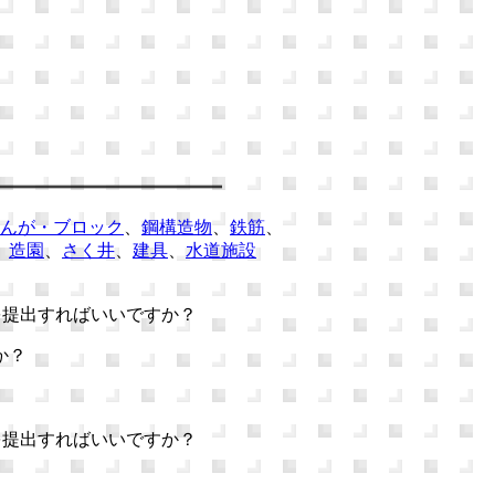
んが・ブロック
、
鋼構造物
、
鉄筋
、
、
造園
、
さく井
、
建具
、
水道施設
を提出すればいいですか？
か？
を提出すればいいですか？