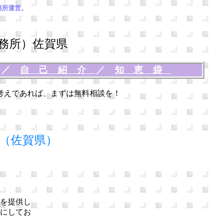
務所運営。
務所）佐賀県
談
／
自己紹介
／
知恵袋
考えであれば、まずは無料相談を！
（佐賀県）
を提供し
にしてお